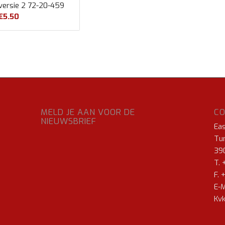
versie 2 72-20-459
€
5.50
MELD JE AAN VOOR DE
C
NIEUWSBRIEF
Ea
Tur
39
T. 
F. 
E-M
Kvk