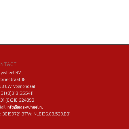
ONTACT
sywheel BV
binestraat 18
03 LW Veenendaal
+31 (0)318 555411
+31 (0)318 624093
ail
info@easywheel.nl
: 30199721 BTW: NL8136.68.529.B01