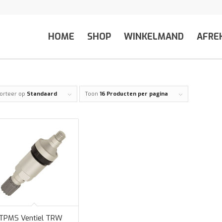
HOME
SHOP
WINKELMAND
AFRE
orteer op
Standaard
Toon
16 Producten per pagina
TPMS Ventiel TRW