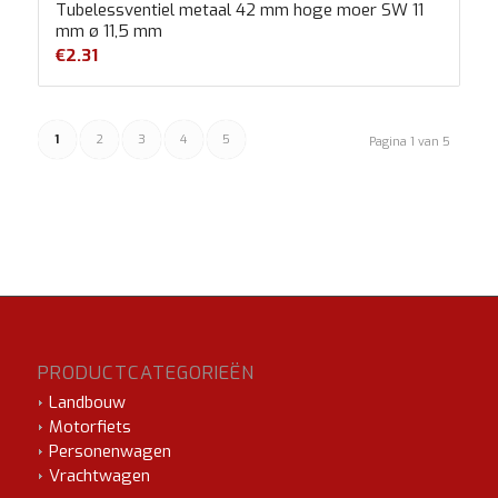
Tubelessventiel metaal 42 mm hoge moer SW 11
mm ø 11,5 mm
€
2.31
1
2
3
4
5
Pagina 1 van 5
PRODUCTCATEGORIEËN
Landbouw
Motorfiets
Personenwagen
Vrachtwagen