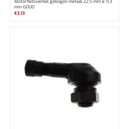
Motorfietsventiel gebogen metaal 22,5 mm ø 11,3
mm GOUD
€
3.13