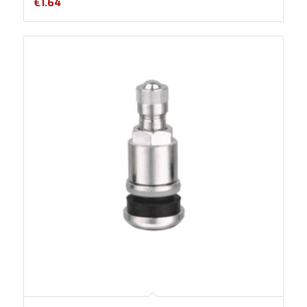
€
1.64