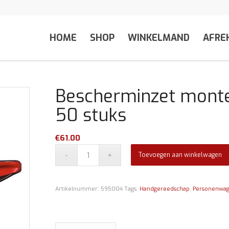
HOME
SHOP
WINKELMAND
AFRE
Bescherminzet monte
50 stuks
€
61.00
Toevoegen aan winkelwagen
Artikelnummer:
595004
Tags:
Handgereedschap
,
Personenwa