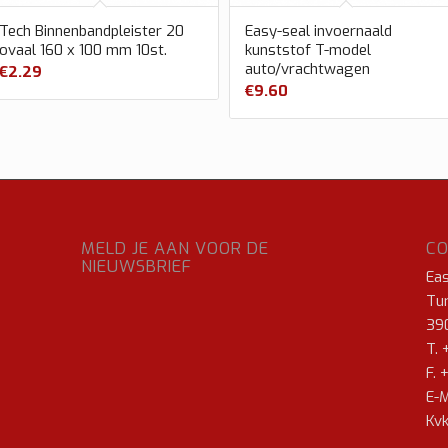
Tech Binnenbandpleister 20
Easy-seal invoernaald
ovaal 160 x 100 mm 10st.
kunststof T-model
auto/vrachtwagen
€
2.29
€
9.60
MELD JE AAN VOOR DE
C
NIEUWSBRIEF
Ea
Tur
39
T. 
F. 
E-M
Kvk