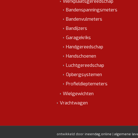
Werkplaatsgereedschap
Bandenspanningsmeters
Bandenvulmeters
Bandijzers
Garagekriks
Handgereedschap
Handschoenen
Luchtgereedschap
Opbergsystemen
Profieldieptemeters
Wielgewichten
Vrachtwagen
ontwikkeld door
ineendag.online
|
algemene lev