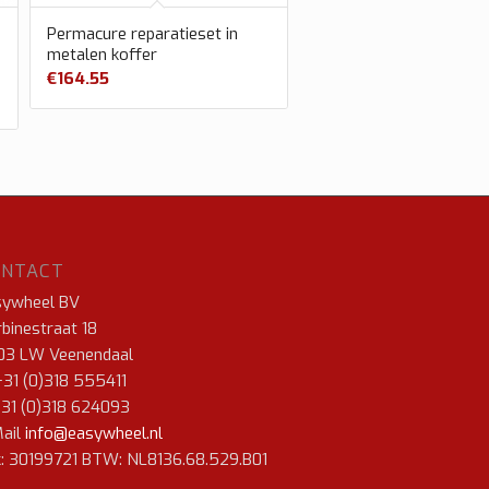
Permacure reparatieset in
metalen koffer
€
164.55
ONTACT
sywheel BV
binestraat 18
03 LW Veenendaal
+31 (0)318 555411
+31 (0)318 624093
ail
info@easywheel.nl
: 30199721 BTW: NL8136.68.529.B01