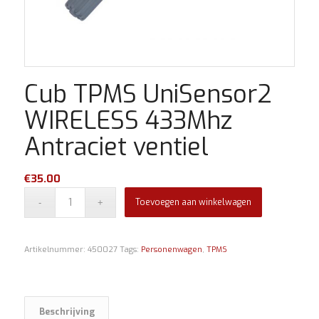
Cub TPMS UniSensor2
WIRELESS 433Mhz
Antraciet ventiel
€
35.00
Toevoegen aan winkelwagen
Artikelnummer:
450027
Tags:
Personenwagen
,
TPMS
Beschrijving