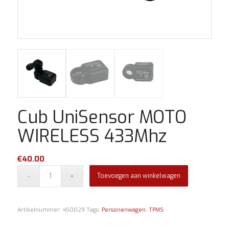
Cub UniSensor MOTO
WIRELESS 433Mhz
€
40.00
Toevoegen aan winkelwagen
Artikelnummer:
450029
Tags:
Personenwagen
,
TPMS