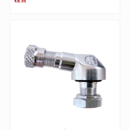
€
8.35