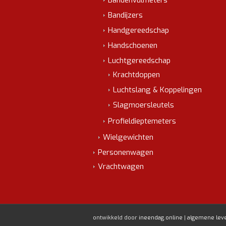
Bandijzers
Handgereedschap
Handschoenen
Luchtgereedschap
Krachtdoppen
Luchtslang & Koppelingen
Slagmoersleutels
Profieldieptemeters
Wielgewichten
Personenwagen
Vrachtwagen
ontwikkeld door
ineendag.online
|
algemene lev