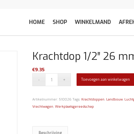
HOME
SHOP
WINKELMAND
AFRE
Krachtdop 1/2″ 26 m
€
9.35
Toevoegen aan winkelwagen
Artikelnummer:
510026
Tags:
Krachtdoppen
,
Landbouw
,
Lucht
Vrachtwagen
,
Werkplaatsgereedschap
Beschrijving