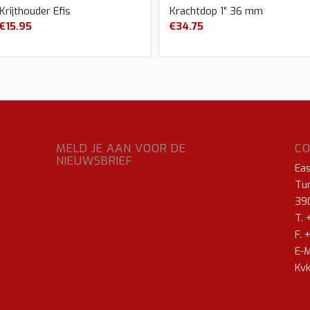
Krijthouder Efis
Krachtdop 1″ 36 mm
€
15.95
€
34.75
MELD JE AAN VOOR DE
C
NIEUWSBRIEF
Ea
Tur
39
T. 
F. 
E-M
Kvk