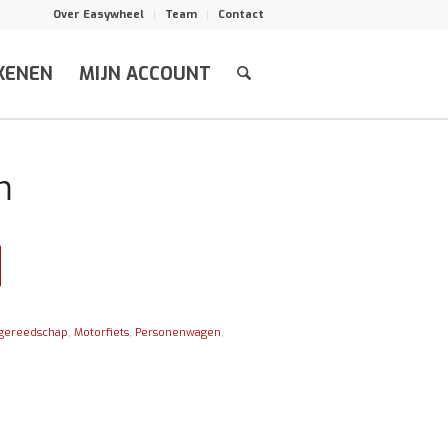
Over Easywheel
Team
Contact
KENEN
MIJN ACCOUNT
m
gereedschap
,
Motorfiets
,
Personenwagen
,