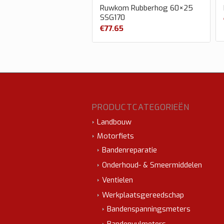
Ruwkom Rubberhog 60×25
SSG170
€
77.65
PRODUCTCATEGORIEËN
Landbouw
Motorfiets
Bandenreparatie
Onderhoud- & Smeermiddelen
Ventielen
Werkplaatsgereedschap
Bandenspanningsmeters
Bandenvulmeters