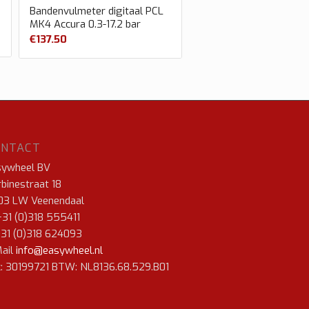
Bandenvulmeter digitaal PCL
MK4 Accura 0.3-17.2 bar
€
137.50
ONTACT
sywheel BV
binestraat 18
03 LW Veenendaal
+31 (0)318 555411
+31 (0)318 624093
ail
info@easywheel.nl
: 30199721 BTW: NL8136.68.529.B01