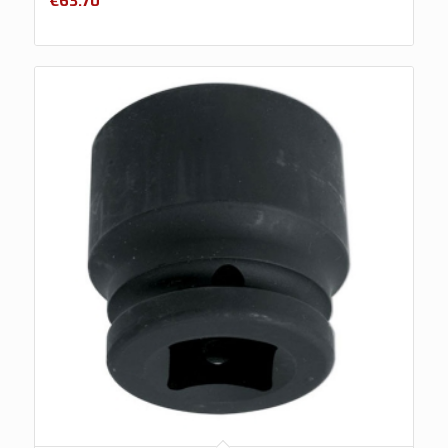
€
63.70