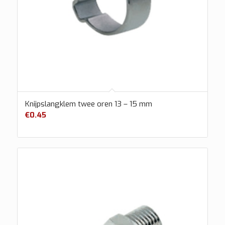
Knijpslangklem twee oren 13 – 15 mm
€
0.45