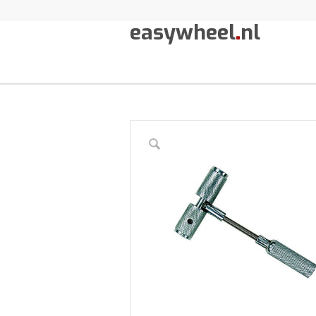
easywheel
.
nl