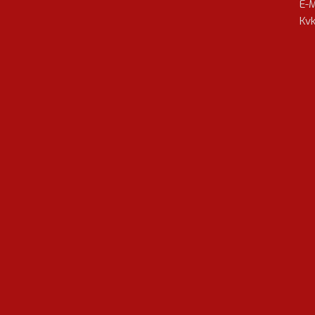
E-M
Kvk