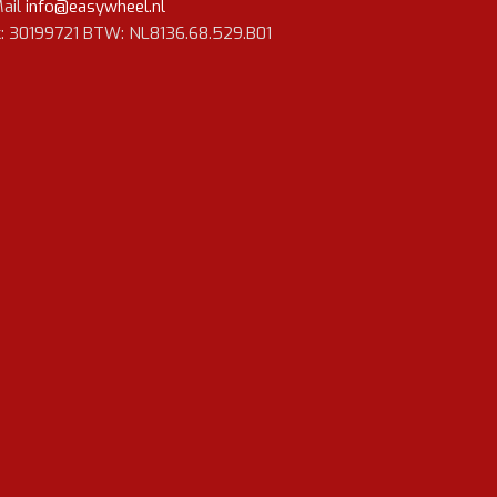
ail
info@easywheel.nl
: 30199721 BTW: NL8136.68.529.B01