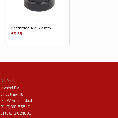
Krachtdop 1/2″ 22 mm
€
9.35
ONTACT
sywheel BV
binestraat 18
03 LW Veenendaal
+31 (0)318 555411
+31 (0)318 624093