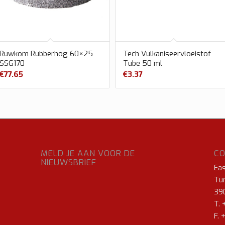
Ruwkom Rubberhog 60×25
Tech Vulkaniseervloeistof
SSG170
Tube 50 ml
€
77.65
€
3.37
MELD JE AAN VOOR DE
C
NIEUWSBRIEF
Ea
Tur
39
T. 
F. 