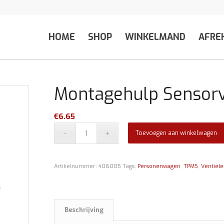
HOME
SHOP
WINKELMAND
AFRE
Montagehulp Sensorv
€
6.65
Toevoegen aan winkelwagen
Artikelnummer:
406005
Tags:
Personenwagen
,
TPMS
,
Ventiel
Beschrijving