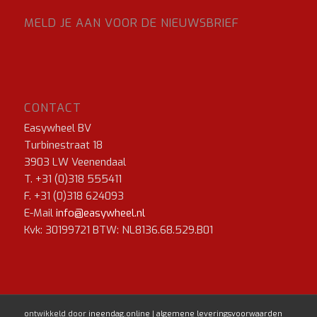
MELD JE AAN VOOR DE NIEUWSBRIEF
CONTACT
Easywheel BV
Turbinestraat 18
3903 LW Veenendaal
T. +31 (0)318 555411
F. +31 (0)318 624093
E-Mail
info@easywheel.nl
Kvk: 30199721 BTW: NL8136.68.529.B01
ontwikkeld door
ineendag.online
|
algemene leveringsvoorwaarden