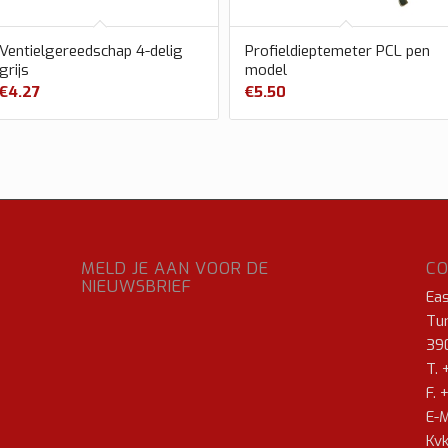
Ventielgereedschap 4-delig
Profieldieptemeter PCL pen
grijs
model
€
4.27
€
5.50
MELD JE AAN VOOR DE
C
NIEUWSBRIEF
Ea
Tur
39
T. 
F. 
E-M
Kvk