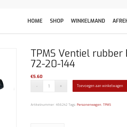
HOME
SHOP
WINKELMAND
AFRE
TPMS Ventiel rubber
72-20-144
€
5.60
Toevoegen aan winkelwagen
Artikelnummer:
456242
Tags:
Personenwagen
,
TPMS