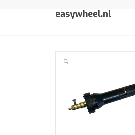
easywheel
.
nl