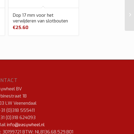
Dop 17 mm voor het
verwijderen van slotbouten
€
25.60
ONTACT
sywheel BV
binestraat 18
03 LW Veenendaal
+31 (0)318 555411
+31 (0)318 624093
ail
info@easywheel.nl
: 30199721 BTW: NL8136.68.529.B01