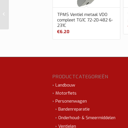
Accu Durofix 4.0Ah
TPMS Ventiel metaal VDO
compleet TG1C 72-20-482 6-
231C
€
6.20
PRODUCTCATEGORIEËN
Landbouw
Motorfiets
Personenwagen
Bandenreparatie
Onderhoud- & Smeermiddelen
Ventielen