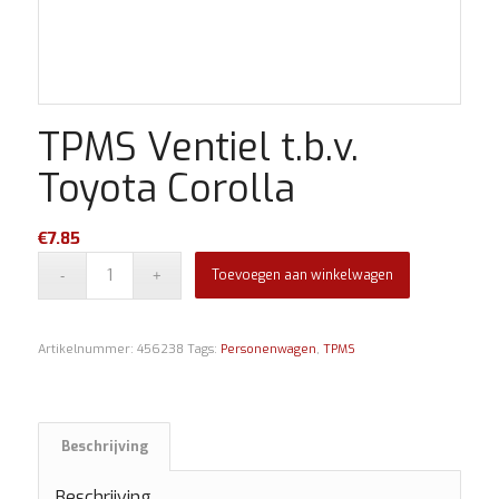
TPMS Ventiel t.b.v.
Toyota Corolla
€
7.85
Toevoegen aan winkelwagen
Artikelnummer:
456238
Tags:
Personenwagen
,
TPMS
Beschrijving
Beschrijving