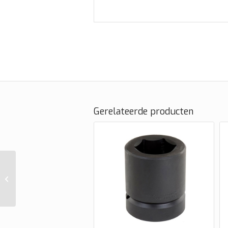
Gerelateerde producten
Wielgewicht
motorfiets type 040P
25 gram met coating