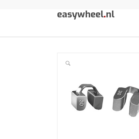
easywheel
.
nl