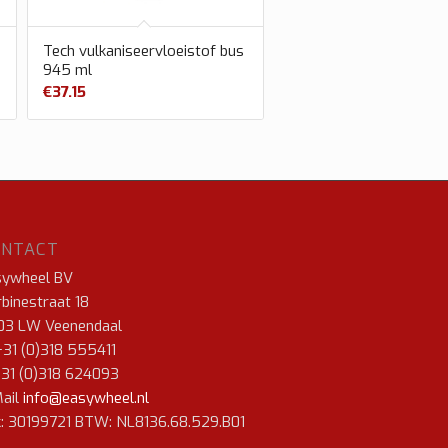
Tech vulkaniseervloeistof bus
945 ml
€
37.15
ONTACT
sywheel BV
binestraat 18
03 LW Veenendaal
+31 (0)318 555411
+31 (0)318 624093
ail
info@easywheel.nl
: 30199721 BTW: NL8136.68.529.B01