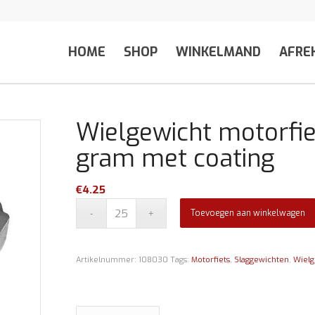
HOME
SHOP
WINKELMAND
AFRE
Wielgewicht motorfi
gram met coating
€
4.25
Toevoegen aan winkelwagen
Artikelnummer:
108030
Tags:
Motorfiets
,
Slaggewichten
,
Wielg