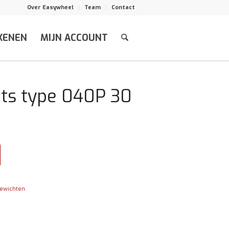
Over Easywheel
Team
Contact
KENEN
MIJN ACCOUNT
ets type 040P 30
ewichten