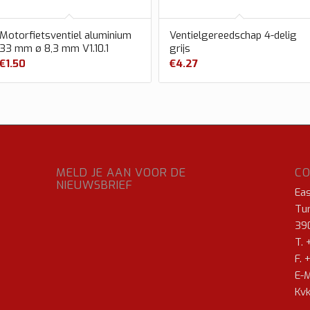
Motorfietsventiel aluminium
Ventielgereedschap 4-delig
33 mm ø 8,3 mm V1.10.1
grijs
€
1.50
€
4.27
MELD JE AAN VOOR DE
C
NIEUWSBRIEF
Ea
Tur
39
T. 
F. 
E-M
Kvk