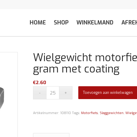
HOME
SHOP
WINKELMAND
AFRE
Wielgewicht motorfie
gram met coating
€
2.60
Toevoegen aan winkelwagen
Artikelnummer:
108110
Tags:
Motorfiets
,
Slaggewichten
,
Wielge