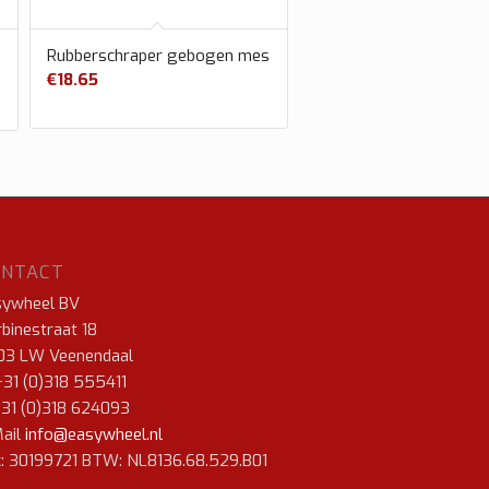
Rubberschraper gebogen mes
€
18.65
ONTACT
sywheel BV
binestraat 18
03 LW Veenendaal
+31 (0)318 555411
+31 (0)318 624093
ail
info@easywheel.nl
: 30199721 BTW: NL8136.68.529.B01