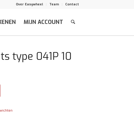
Over Easywheel
Team
Contact
KENEN
MIJN ACCOUNT
ts type 041P 10
wichten