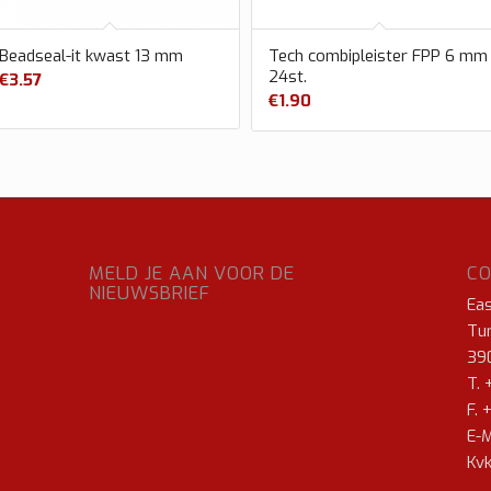
Beadseal-it kwast 13 mm
Tech combipleister FPP 6 mm
24st.
€
3.57
€
1.90
MELD JE AAN VOOR DE
C
NIEUWSBRIEF
Ea
Tur
39
T. 
F. 
E-M
Kvk