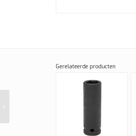
Gerelateerde producten
Wielgewicht zink tbv
bestelwagens 90
gram