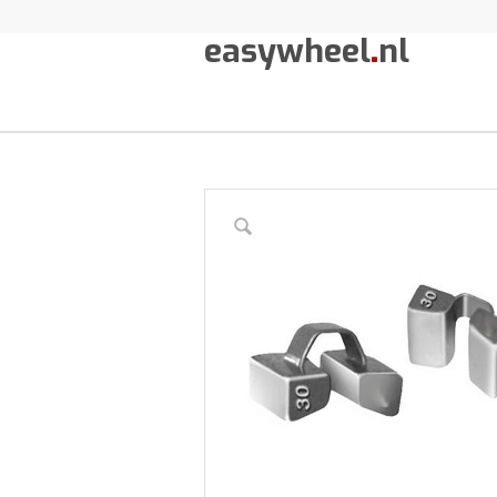
easywheel
.
nl