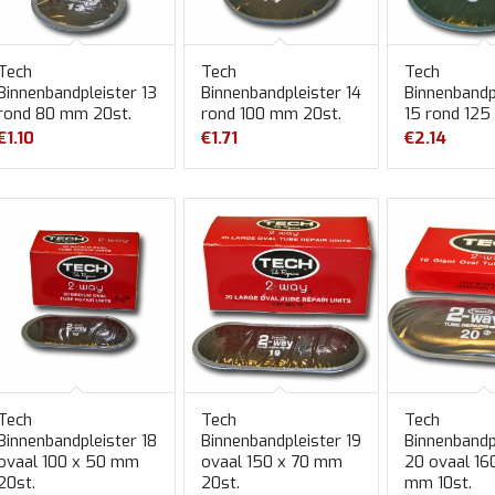
Tech
Tech
Tech
Binnenbandpleister 13
Binnenbandpleister 14
Binnenbandp
rond 80 mm 20st.
rond 100 mm 20st.
15 rond 125
€
1.10
€
1.71
€
2.14
Tech
Tech
Tech
Binnenbandpleister 18
Binnenbandpleister 19
Binnenbandp
ovaal 100 x 50 mm
ovaal 150 x 70 mm
20 ovaal 16
20st.
20st.
mm 10st.