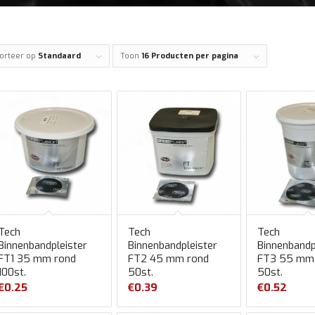
orteer op
Standaard
Toon
16 Producten per pagina
Tech
Tech
Tech
Binnenbandpleister
Binnenbandpleister
Binnenbandp
FT1 35 mm rond
FT2 45 mm rond
FT3 55 mm
100st.
50st.
50st.
€
0.25
€
0.39
€
0.52