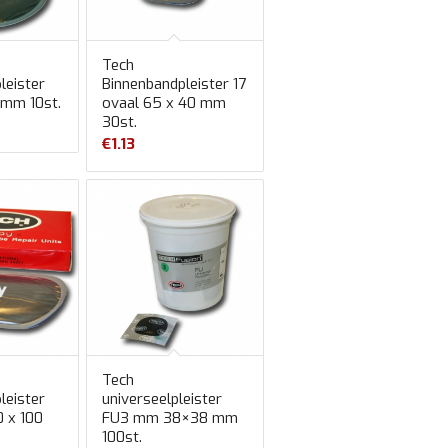
Tech
leister
Binnenbandpleister 17
 mm 10st.
ovaal 65 x 40 mm
30st.
€
1.13
Tech
leister
universeelpleister
0 x 100
FU3 mm 38×38 mm
100st.