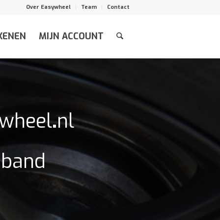
Over Easywheel
Team
Contact
KENEN
MIJN ACCOUNT
ywheel
.
nl
n band