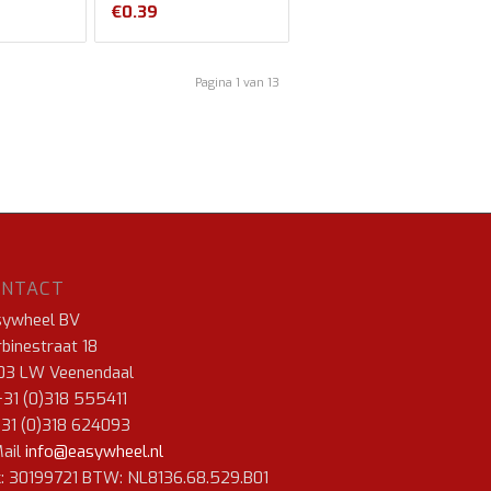
€
0.39
Pagina 1 van 13
ONTACT
sywheel BV
binestraat 18
03 LW Veenendaal
+31 (0)318 555411
+31 (0)318 624093
ail
info@easywheel.nl
: 30199721 BTW: NL8136.68.529.B01