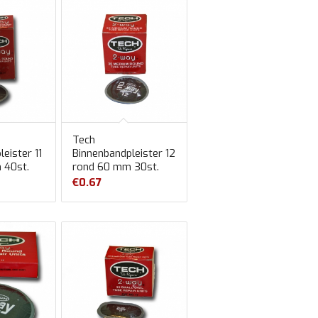
Tech
eister 11
Binnenbandpleister 12
 40st.
rond 60 mm 30st.
€
0.67