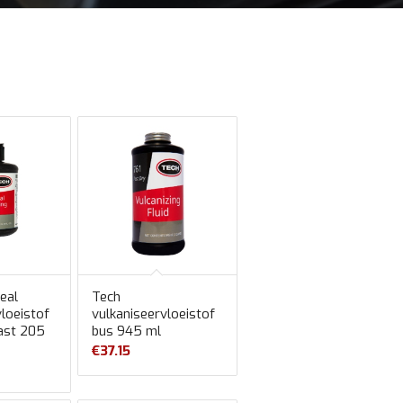
eal
Tech
vloeistof
vulkaniseervloeistof
ast 205
bus 945 ml
€
37.15