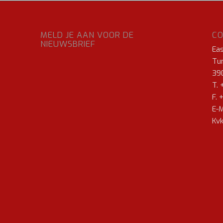
MELD JE AAN VOOR DE
C
NIEUWSBRIEF
Ea
Tur
39
T. 
F. 
E-M
Kvk