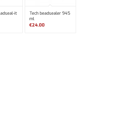
adseal-it
Tech beadsealer 945
ml
€
24.00