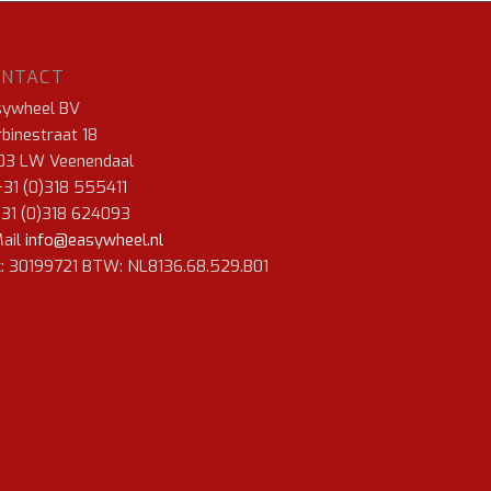
ONTACT
sywheel BV
binestraat 18
03 LW Veenendaal
+31 (0)318 555411
+31 (0)318 624093
ail
info@easywheel.nl
: 30199721 BTW: NL8136.68.529.B01