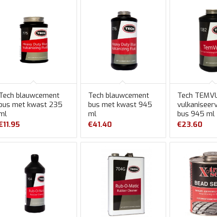
Tech blauwcement
Tech blauwcement
Tech TEMV
bus met kwast 235
bus met kwast 945
vulkaniseer
ml
ml
bus 945 ml
€
11.95
€
41.40
€
23.60