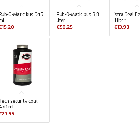
Rub-O-Matic bus 945
Rub-O-Matic bus 3,8
Xtra Seal Be
ml
liter
1 liter
€
15.20
€
50.25
€
13.90
Tech security coat
470 ml
€
27.55