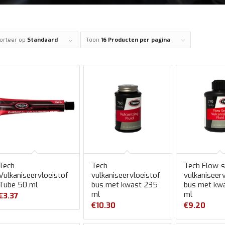
orteer op
Standaard
Toon
16 Producten per pagina
Tech
Tech
Tech Flow-s
Vulkaniseervloeistof
vulkaniseervloeistof
vulkaniseer
Tube 50 ml
bus met kwast 235
bus met kw
ml
ml
€
3.37
€
10.30
€
9.20