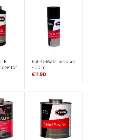
ULK
Rub-O-Matic aerosol
vloeistof
400 ml
€
11.90