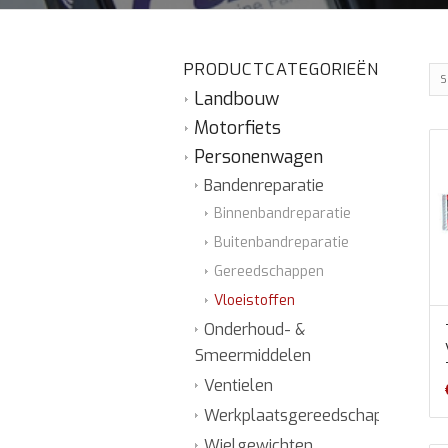
PRODUCTCATEGORIEËN
S
Landbouw
Motorfiets
Personenwagen
Bandenreparatie
Binnenbandreparatie
Buitenbandreparatie
Gereedschappen
Vloeistoffen
Onderhoud- &
Smeermiddelen
Ventielen
Werkplaatsgereedschap
Wielgewichten