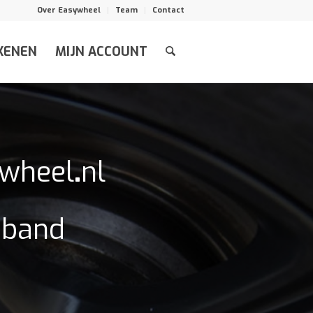
Over Easywheel
Team
Contact
KENEN
MIJN ACCOUNT
ywheel
.
nl
n band