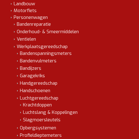
Landbouw
Motorfiets
Personenwagen
Bandenreparatie
Onderhoud- & Smeermiddelen
Ventielen
Werkplaatsgereedschap
Bandenspanningsmeters
Bandenvulmeters
Bandijzers
Garagekriks
Handgereedschap
Handschoenen
Luchtgereedschap
Krachtdoppen
Luchtslang & Koppelingen
Slagmoersleutels
Opbergsystemen
Profieldieptemeters