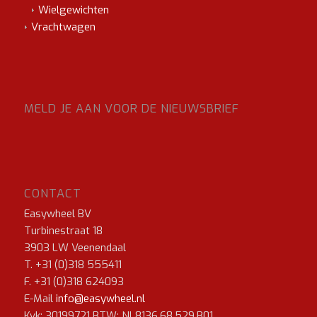
Wielgewichten
Vrachtwagen
MELD JE AAN VOOR DE NIEUWSBRIEF
CONTACT
Easywheel BV
Turbinestraat 18
3903 LW Veenendaal
T. +31 (0)318 555411
F. +31 (0)318 624093
E-Mail
info@easywheel.nl
Kvk: 30199721 BTW: NL8136.68.529.B01