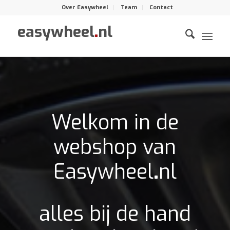
Over Easywheel
Team
Contact
easywheel
.
nl
Welkom in de
webshop van
Easywheel
.
nl
alles bij de hand