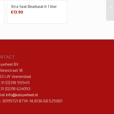
Xtra Seal Beadseal-it 1 liter
€
13.90
ONTACT
sywheel BV
binestraat 18
03 LW Veenendaal
+31 (0)318 555411
+31 (0)318 624093
ail
info@easywheel.nl
: 30199721 BTW: NL8136.68.529.B01