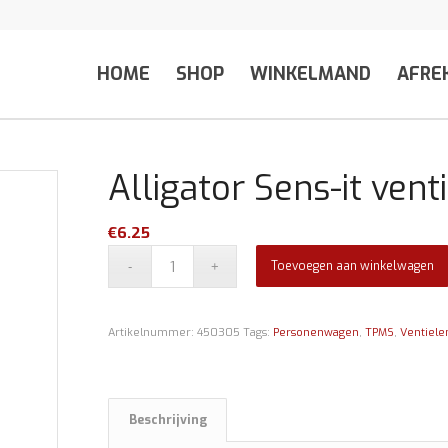
HOME
SHOP
WINKELMAND
AFRE
Alligator Sens-it venti
€
6.25
Toevoegen aan winkelwagen
Artikelnummer:
450305
Tags:
Personenwagen
,
TPMS
,
Ventiele
Beschrijving