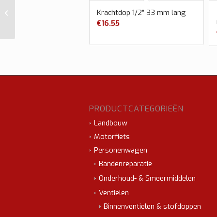
Schrader Rev.4
Krachtdop 1/2″ 33 mm lang
Sensor Box 10st. 72-
€
16.55
20-458
PRODUCTCATEGORIEËN
Landbouw
Motorfiets
Personenwagen
Bandenreparatie
Onderhoud- & Smeermiddelen
Ventielen
Binnenventielen & stofdoppen