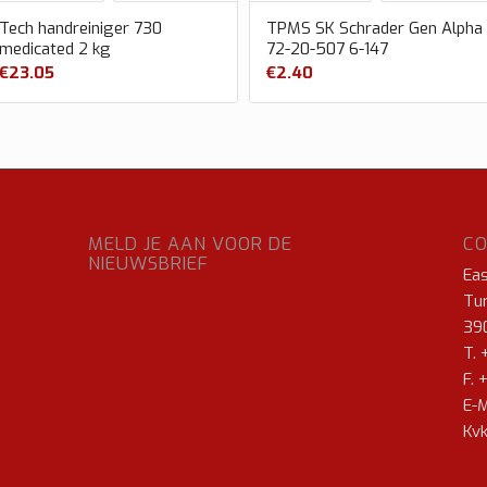
Tech handreiniger 730
TPMS SK Schrader Gen Alpha
medicated 2 kg
72-20-507 6-147
€
23.05
€
2.40
MELD JE AAN VOOR DE
C
NIEUWSBRIEF
Ea
Tur
39
T. 
F. 
E-M
Kvk