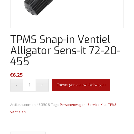
TPMS Snap-in Ventiel
Alligator Sens-it 72-20-
455
€
6.25
Toevoegen aan winkelwagen
Artikelnummer:
450306
Tags:
Personenwagen
,
Service Kits
,
TPMS
,
Ventielen