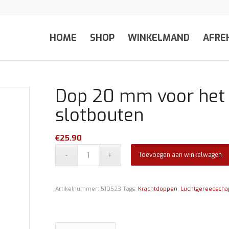
HOME
SHOP
WINKELMAND
AFRE
Dop 20 mm voor het 
slotbouten
€
25.90
Toevoegen aan winkelwagen
Artikelnummer:
510523
Tags:
Krachtdoppen
,
Luchtgereedscha