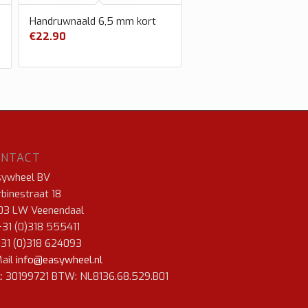
Handruwnaald 6,5 mm kort
€
22.90
ONTACT
sywheel BV
binestraat 18
03 LW Veenendaal
+31 (0)318 555411
+31 (0)318 624093
ail
info@easywheel.nl
: 30199721 BTW: NL8136.68.529.B01