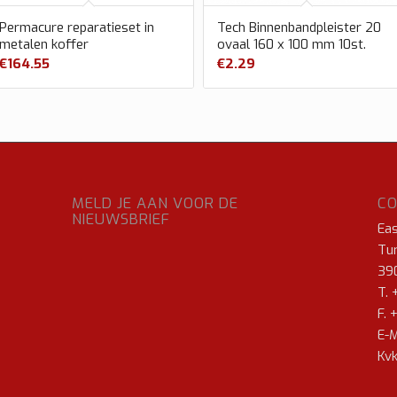
Permacure reparatieset in
Tech Binnenbandpleister 20
metalen koffer
ovaal 160 x 100 mm 10st.
€
164.55
€
2.29
MELD JE AAN VOOR DE
C
NIEUWSBRIEF
Ea
Tur
39
T. 
F. 
E-M
Kvk