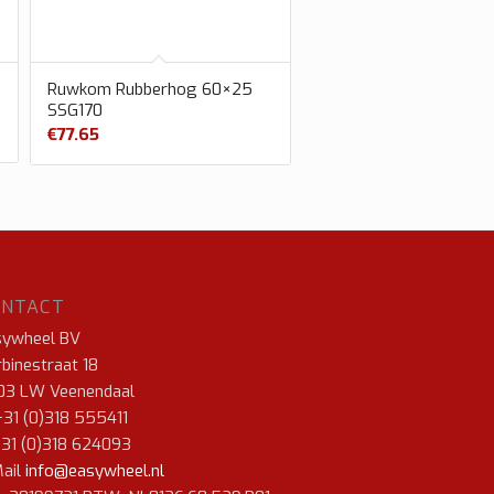
Ruwkom Rubberhog 60×25
SSG170
€
77.65
ONTACT
sywheel BV
binestraat 18
03 LW Veenendaal
+31 (0)318 555411
+31 (0)318 624093
ail
info@easywheel.nl