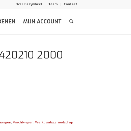
Over Easywheel
Team
Contact
KENEN
MIJN ACCOUNT
 Y420210 2000
nwagen
,
Vrachtwagen
,
Werkplaatsgereedschap