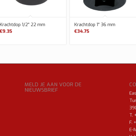
Krachtdop 1/2″ 22 mm
Krachtdop 1″ 36 mm
€
9.35
€
34.75
MELD JE AAN VOOR DE
C
NIEUWSBRIEF
Ea
Tur
39
T. 
F. 
E-M