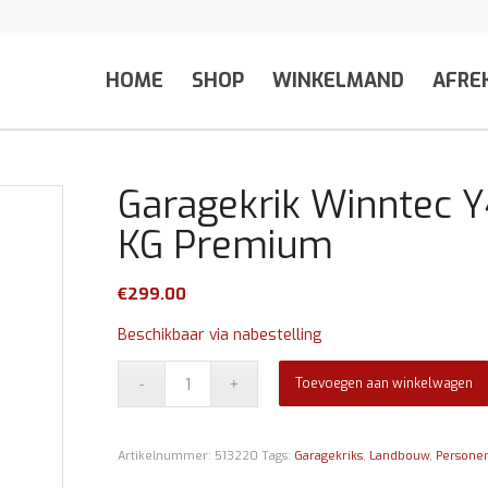
HOME
SHOP
WINKELMAND
AFRE
Garagekrik Winntec
KG Premium
€
299.00
Beschikbaar via nabestelling
Toevoegen aan winkelwagen
Artikelnummer:
513220
Tags:
Garagekriks
,
Landbouw
,
Persone