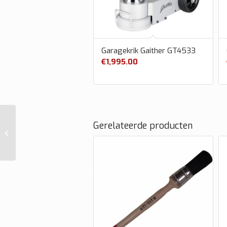
Garagekrik Gaither GT4533
€
1,995.00
Gerelateerde producten
Garagekrik Winntec
1350 KG