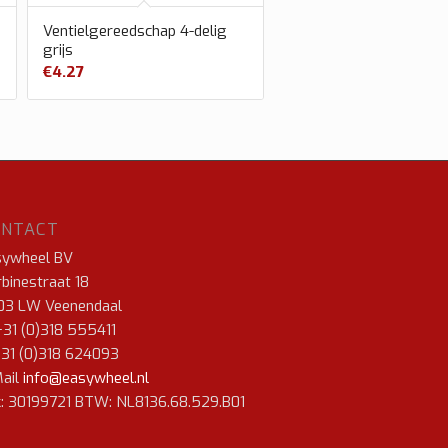
Ventielgereedschap 4-delig
grijs
€
4.27
ONTACT
sywheel BV
binestraat 18
03 LW Veenendaal
+31 (0)318 555411
+31 (0)318 624093
ail
info@easywheel.nl
: 30199721 BTW: NL8136.68.529.B01