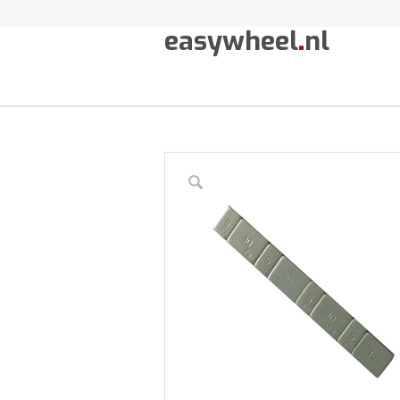
easywheel
.
nl