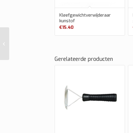
Kleefgewichtverwijderaar
kunstof
€
15.40
Kleefgewicht type
390-2 15 gram
Gerelateerde producten