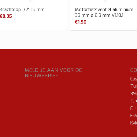
Krachtdop 1/2″ 15 mm
Motorfietsventiel aluminium
33 mm ø 8,3 mm V1.10.1
€
8.35
€
1.50
MELD JE AAN VOOR DE
C
NIEUWSBRIEF
Ea
Tur
39
T. 
F. 
E-M
Kvk