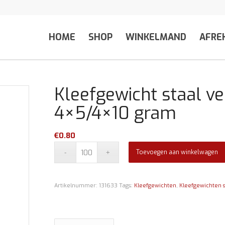
HOME
SHOP
WINKELMAND
AFRE
Kleefgewicht staal ver
4×5/4×10 gram
€
0.80
Toevoegen aan winkelwagen
Artikelnummer:
131633
Tags:
Kleefgewichten
,
Kleefgewichten s