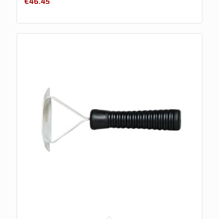
€
46.45