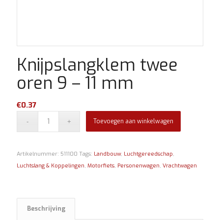
Knijpslangklem twee
oren 9 – 11 mm
€
0.37
Toevoegen aan winkelwagen
Artikelnummer:
511100
Tags:
Landbouw
,
Luchtgereedschap
,
Luchtslang & Koppelingen
,
Motorfiets
,
Personenwagen
,
Vrachtwagen
Beschrijving