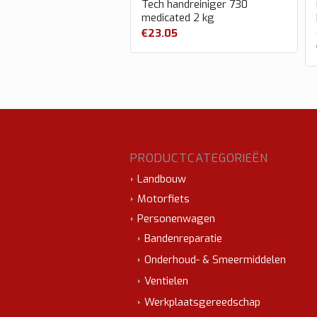
Tech handreiniger 730
medicated 2 kg
€
23.05
PRODUCTCATEGORIEËN
Landbouw
Motorfiets
Personenwagen
Bandenreparatie
Onderhoud- & Smeermiddelen
Ventielen
Werkplaatsgereedschap