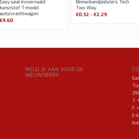
Easy-seal invoernaald
Binnenbandpleisters Tech
kunststof T-model
Two Way
auto/vrachtwagen
Prijsklasse:
€
0.32
-
€
2.29
€
9.60
€0.32
tot
€2.29
MELD JE AAN VOOR DE
C
NIEUWSBRIEF
Ea
Tur
39
T. 
F. 
E-M
Kvk