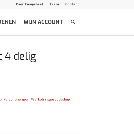
Over Easywheel
Team
Contact
KENEN
MIJN ACCOUNT
 4 delig
p
,
Personenwagen
,
Werkplaatsgereedschap