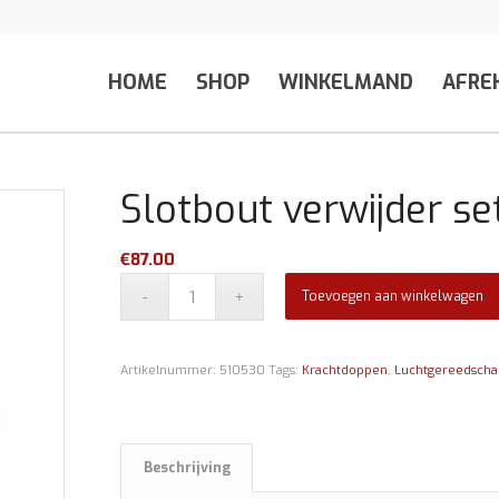
HOME
SHOP
WINKELMAND
AFRE
Slotbout verwijder set
€
87.00
Toevoegen aan winkelwagen
Artikelnummer:
510530
Tags:
Krachtdoppen
,
Luchtgereedscha
Beschrijving