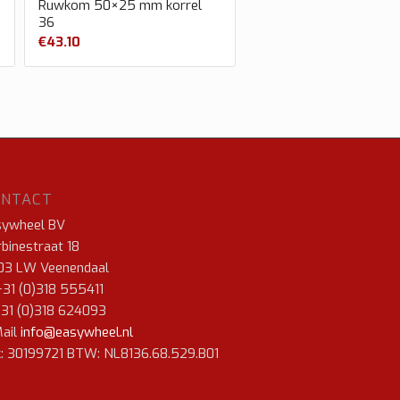
Ruwkom 50×25 mm korrel
36
€
43.10
ONTACT
sywheel BV
binestraat 18
03 LW Veenendaal
+31 (0)318 555411
+31 (0)318 624093
ail
info@easywheel.nl
: 30199721 BTW: NL8136.68.529.B01