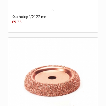
Krachtdop 1/2″ 22 mm
€
9.35