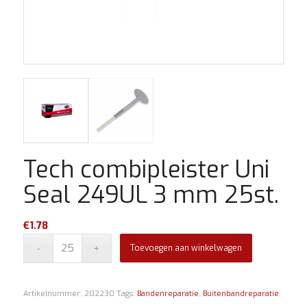
Tech combipleister Uni
Seal 249UL 3 mm 25st.
€
1.78
Toevoegen aan winkelwagen
Artikelnummer:
202230
Tags:
Bandenreparatie
,
Buitenbandreparatie
,