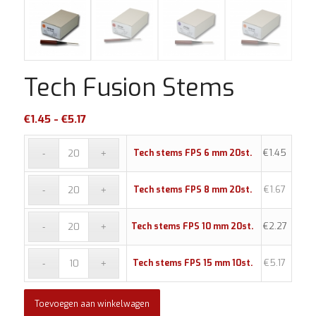
Tech Fusion Stems
Prijsklasse:
€
1.45
-
€
5.17
€1.45
tot
€
1.45
Tech stems FPS 6 mm 20st.
€5.17
€
1.67
Tech stems FPS 8 mm 20st.
€
2.27
Tech stems FPS 10 mm 20st.
€
5.17
Tech stems FPS 15 mm 10st.
Toevoegen aan winkelwagen