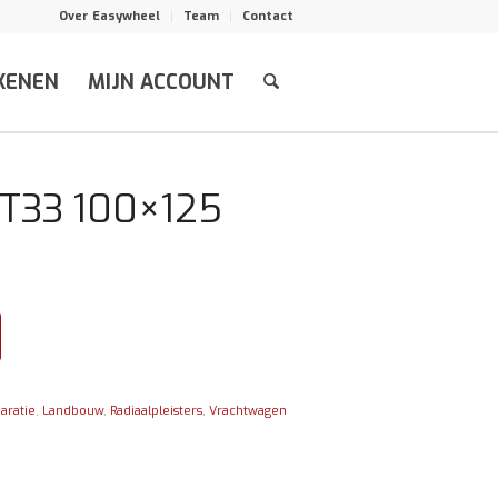
Over Easywheel
Team
Contact
KENEN
MIJN ACCOUNT
 CT33 100×125
aratie
,
Landbouw
,
Radiaalpleisters
,
Vrachtwagen