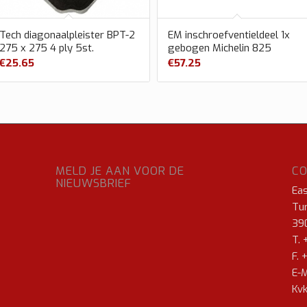
Tech diagonaalpleister BPT-2
EM inschroefventieldeel 1x
275 x 275 4 ply 5st.
gebogen Michelin 825
€
25.65
€
57.25
MELD JE AAN VOOR DE
C
NIEUWSBRIEF
Ea
Tur
39
T. 
F. 
E-M
Kvk