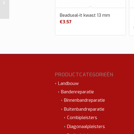
CT26 75×250 mm
10st.
Beadseal-it kwast 13 mm
€
3.57
PRODUCTCATEGORIEËN
Landbouw
Bandenreparatie
Binnenbandreparatie
Buitenbandreparatie
Combipleisters
Diagonaalpleisters