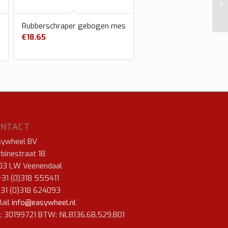
Rubberschraper gebogen mes
€
18.65
ONTACT
sywheel BV
binestraat 18
03 LW Veenendaal
+31 (0)318 555411
+31 (0)318 624093
ail
info@easywheel.nl
: 30199721 BTW: NL8136.68.529.B01