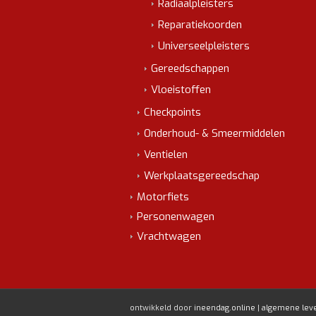
Radiaalpleisters
Reparatiekoorden
Universeelpleisters
Gereedschappen
Vloeistoffen
Checkpoints
Onderhoud- & Smeermiddelen
Ventielen
Werkplaatsgereedschap
Motorfiets
Personenwagen
Vrachtwagen
ontwikkeld door
ineendag.online
|
algemene lev