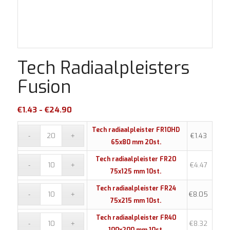
Tech Radiaalpleisters
Fusion
Prijsklasse:
€
1.43
-
€
24.90
€1.43
Tech radiaalpleister FR10HD
tot
€
1.43
65x80 mm 20st.
€24.90
Tech radiaalpleister FR20
€
4.47
75x125 mm 10st.
Tech radiaalpleister FR24
€
8.05
75x215 mm 10st.
Tech radiaalpleister FR40
€
8.32
100x200 mm 10st.