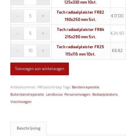
125x330 mm 10st.
Tech radiaalpleister FR82
€
17.00
190x250 mm 5st.
Tech radiaalpleister FR84
€
24.90
215x290 mm 5st.
Tech radiaalpleister FR25
€
8.82
115x115 mm 10st.
Toevoegen aan winkelwagen
Artikelnummer:
FRFusionGroep
Tags:
Bandenreparatie
,
Buitenbandreparatie
,
Landbouw
,
Personenwagen
,
Radiaalpleisters
,
Vrachtwagen
Beschrijving