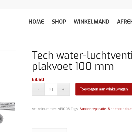
HOME
SHOP
WINKELMAND
AFRE
Tech water-luchtvent
plakvoet 100 mm
€
8.60
Toevoegen aan winkelwagen
Artikelnummer:
413003
Tags:
Bandenreparatie
,
Binnenbandplei