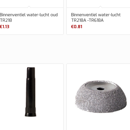
Binnenventiel water-lucht oud
Binnenventiel water-lucht
TR218
TR218A -TR618A
€
1.13
€
0.81