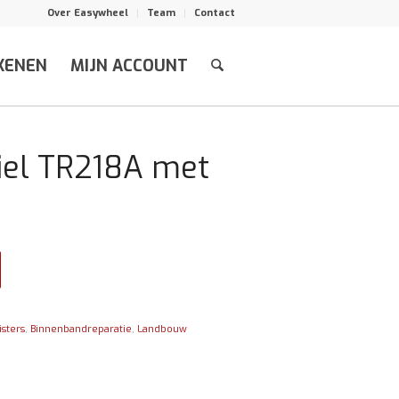
Over Easywheel
Team
Contact
KENEN
MIJN ACCOUNT
iel TR218A met
sters
,
Binnenbandreparatie
,
Landbouw