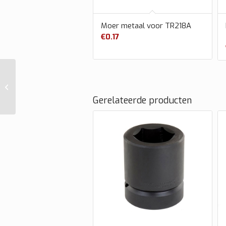
Moer metaal voor TR218A
€
0.17
Moer metaal voor
TR218A
Gerelateerde producten