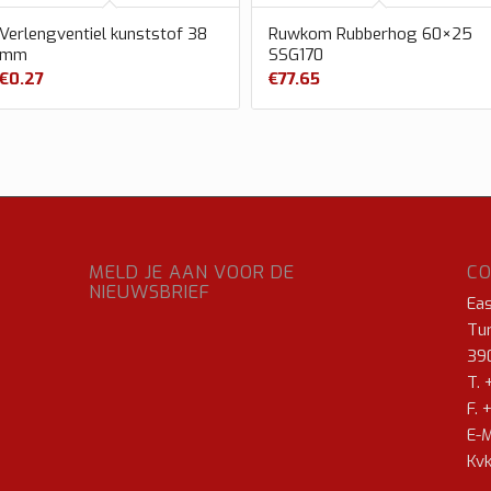
Verlengventiel kunststof 38
Ruwkom Rubberhog 60×25
mm
SSG170
€
0.27
€
77.65
MELD JE AAN VOOR DE
C
NIEUWSBRIEF
Ea
Tur
39
T. 
F. 
E-M
Kvk