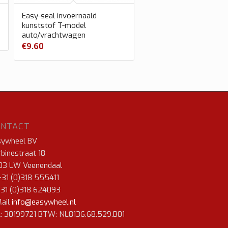
Easy-seal invoernaald
kunststof T-model
auto/vrachtwagen
€
9.60
ONTACT
sywheel BV
binestraat 18
03 LW Veenendaal
+31 (0)318 555411
+31 (0)318 624093
ail
info@easywheel.nl
: 30199721 BTW: NL8136.68.529.B01