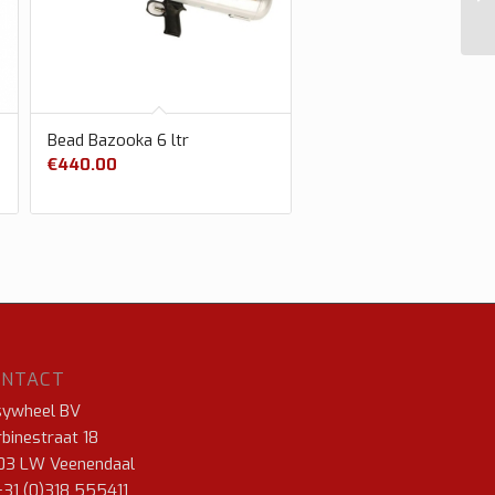
Bead Bazooka 6 ltr
€
440.00
ONTACT
sywheel BV
binestraat 18
03 LW Veenendaal
+31 (0)318 555411