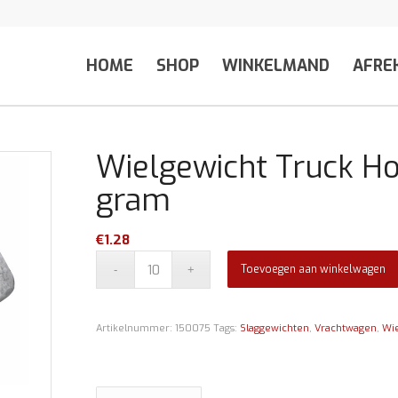
HOME
SHOP
WINKELMAND
AFRE
Wielgewicht Truck H
gram
€
1.28
Toevoegen aan winkelwagen
Artikelnummer:
150075
Tags:
Slaggewichten
,
Vrachtwagen
,
Wi