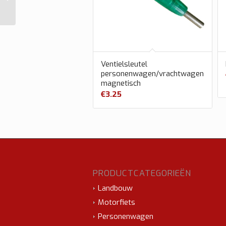
gram
Ventielsleutel
personenwagen/vrachtwagen
magnetisch
€
3.25
PRODUCTCATEGORIEËN
Landbouw
Motorfiets
Personenwagen