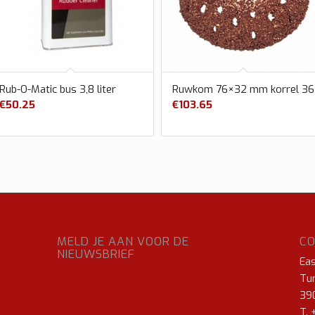
Rub-O-Matic bus 3,8 liter
Ruwkom 76×32 mm korrel 36
€
50.25
€
103.65
MELD JE AAN VOOR DE
C
NIEUWSBRIEF
Ea
Tur
39
T. 