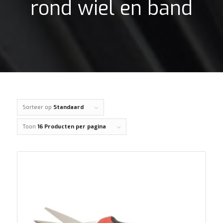
rond wiel en band
Sorteer op
Standaard
Toon
16 Producten per pagina