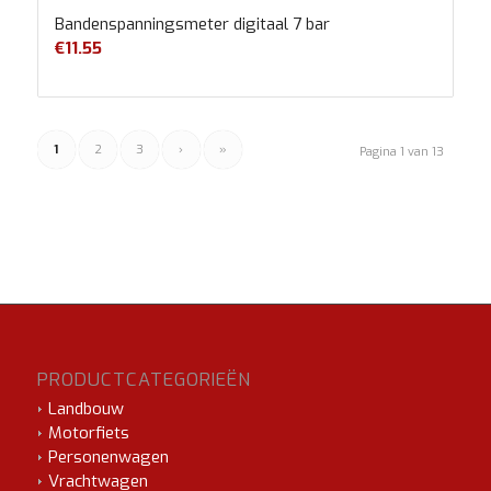
Bandenspanningsmeter digitaal 7 bar
€
11.55
1
2
3
›
»
Pagina 1 van 13
PRODUCTCATEGORIEËN
Landbouw
Motorfiets
Personenwagen
Vrachtwagen