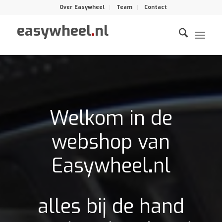
Over Easywheel
Team
Contact
easywheel
.
nl
Welkom in de
webshop van
Easywheel
.
nl
alles bij de hand