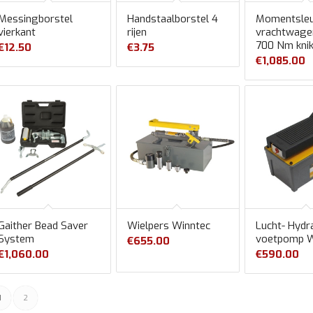
Messingborstel
Handstaalborstel 4
Momentsleu
vierkant
rijen
vrachtwage
700 Nm kni
€
12.50
€
3.75
€
1,085.00
Gaither Bead Saver
Wielpers Winntec
Lucht- Hydr
System
voetpomp W
€
655.00
€
1,060.00
€
590.00
1
2