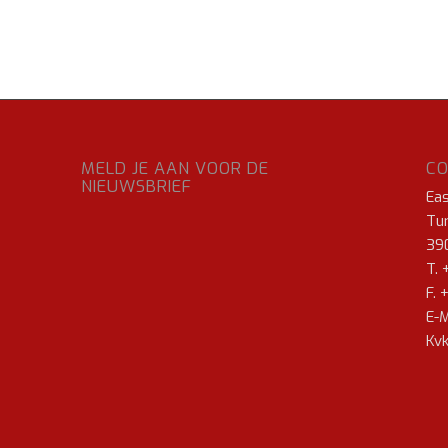
MELD JE AAN VOOR DE
C
NIEUWSBRIEF
Ea
Tur
39
T. 
F. 
E-M
Kvk