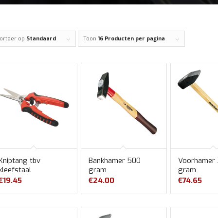
orteer op
Standaard
Toon
16 Producten per pagina
Kniptang tbv
Bankhamer 500
Voorhamer
kleefstaal
gram
gram
€
19.45
€
24.00
€
74.65