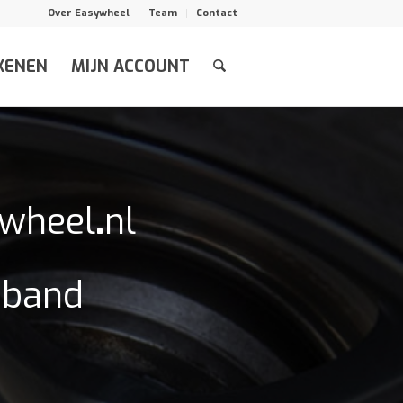
Over Easywheel
Team
Contact
KENEN
MIJN ACCOUNT
ywheel
.
nl
n band