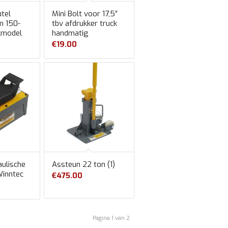
tel
Mini Bolt voor 17,5″
n 150-
tbv afdrukker truck
kmodel
handmatig
€
19.00
aulische
Assteun 22 ton (1)
inntec
€
475.00
Pagina 1 van 2