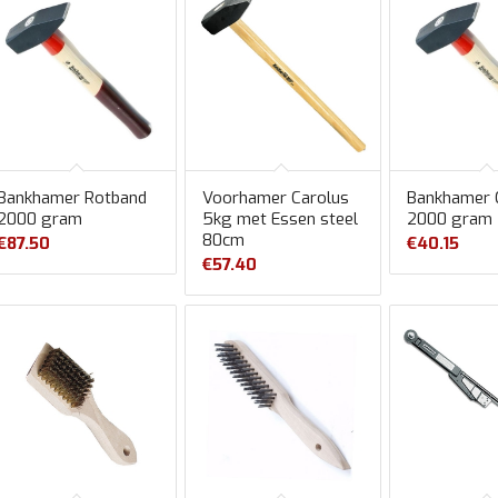
Bankhamer Rotband
Voorhamer Carolus
Bankhamer 
2000 gram
5kg met Essen steel
2000 gram
80cm
€
87.50
€
40.15
€
57.40