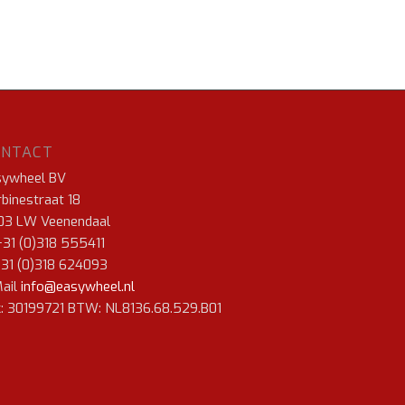
ONTACT
sywheel BV
binestraat 18
03 LW Veenendaal
+31 (0)318 555411
+31 (0)318 624093
ail
info@easywheel.nl
: 30199721 BTW: NL8136.68.529.B01