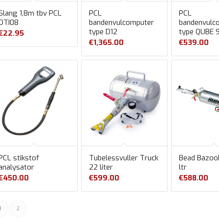
Slang 1,8m tbv PCL
PCL
PCL
DTI08
bandenvulcomputer
bandenvulc
type D12
type QUBE 
€
22.95
€
1,365.00
€
539.00
PCL stikstof
Tubelessvuller Truck
Bead Bazoo
analysator
22 liter
ltr
€
450.00
€
599.00
€
588.00
1
2