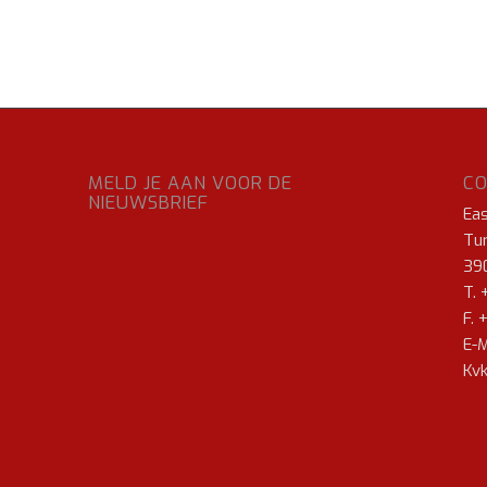
MELD JE AAN VOOR DE
C
NIEUWSBRIEF
Ea
Tur
39
T. 
F. 
E-M
Kvk