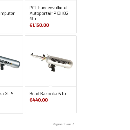
PCL bandenvulketel
omputer
Autoportair P10H02
9
6ltr
€
1,150.00
ka XL 9
Bead Bazooka 6 ltr
€
440.00
Pagina 1 van 2