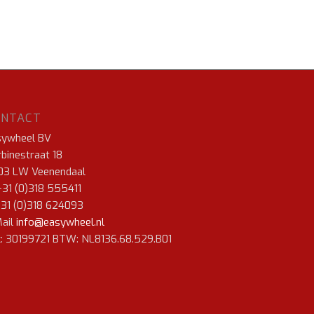
ONTACT
sywheel BV
binestraat 18
03 LW Veenendaal
+31 (0)318 555411
+31 (0)318 624093
ail
info@easywheel.nl
: 30199721 BTW: NL8136.68.529.B01