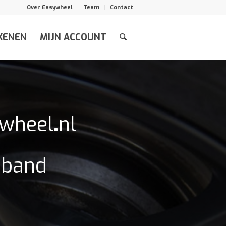
Over Easywheel
Team
Contact
KENEN
MIJN ACCOUNT
ywheel
.
nl
n band