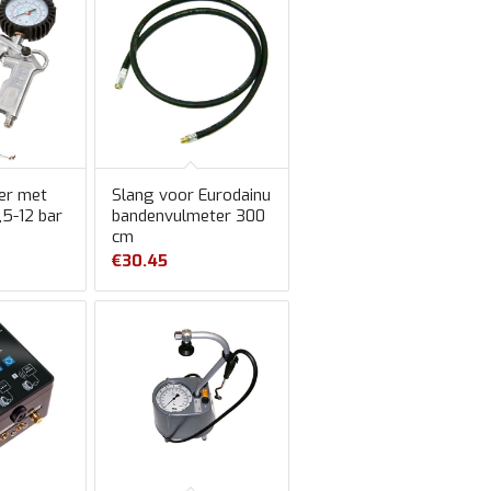
er met
Slang voor Eurodainu
,5-12 bar
bandenvulmeter 300
cm
€
30.45