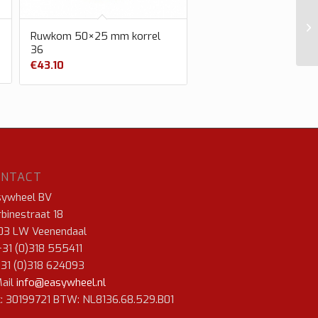
Ruwkom 50×25 mm korrel
36
€
43.10
ONTACT
sywheel BV
binestraat 18
03 LW Veenendaal
+31 (0)318 555411
+31 (0)318 624093
ail
info@easywheel.nl
: 30199721 BTW: NL8136.68.529.B01