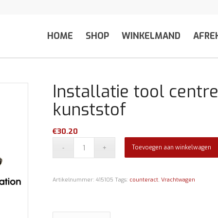
HOME
SHOP
WINKELMAND
AFRE
Installatie tool centr
kunststof
€
30.20
Toevoegen aan winkelwagen
Artikelnummer:
415105
Tags:
counteract
,
Vrachtwagen