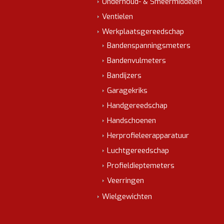
Onderhoud- & Smeermiddelen
Ventielen
Werkplaatsgereedschap
Bandenspanningsmeters
Bandenvulmeters
Bandijzers
Garagekriks
Handgereedschap
Handschoenen
Herprofieleerapparatuur
Luchtgereedschap
Profieldieptemeters
Veerringen
Wielgewichten