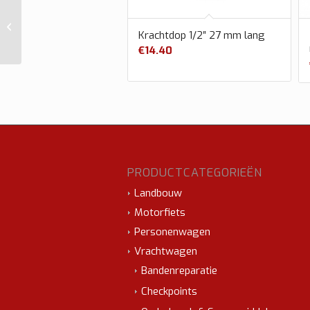
Centreerring kunststof
100 stuks in emmer
Krachtdop 1/2″ 27 mm lang
€
14.40
PRODUCTCATEGORIEËN
Landbouw
Motorfiets
Personenwagen
Vrachtwagen
Bandenreparatie
Checkpoints