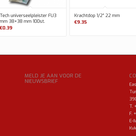
Tech universeelpleister FU3
Krachtdop 1/2″ 22 mm
mm 38×38 mm 100st.
€
9.35
€
0.39
MELD JE AAN VOOR DE
C
NIEUWSBRIEF
Ea
Tur
39
T. 
F. 
E-M
Kvk