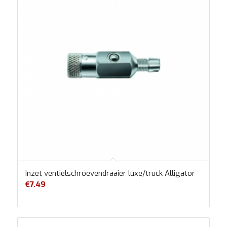
Inzet ventielschroevendraaier luxe/truck Alligator
€
7.49