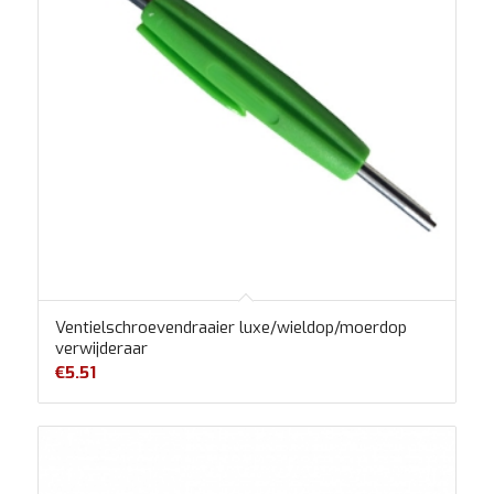
Ventielschroevendraaier luxe/wieldop/moerdop
verwijderaar
€
5.51