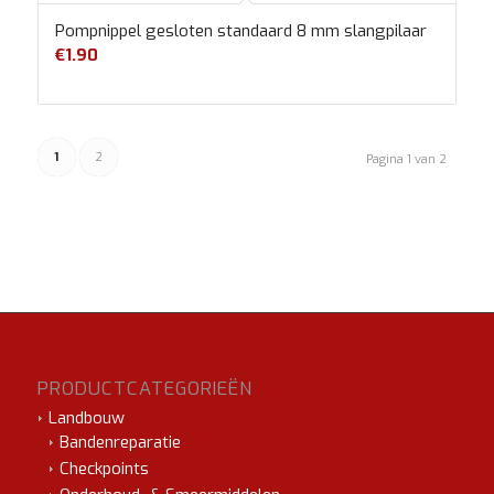
Pompnippel gesloten standaard 8 mm slangpilaar
€
1.90
1
2
Pagina 1 van 2
PRODUCTCATEGORIEËN
Landbouw
Bandenreparatie
Checkpoints