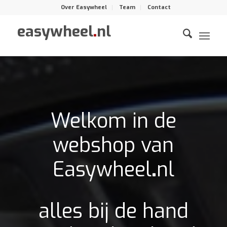
Over Easywheel
Team
Contact
easywheel
.
nl
Welkom in de
webshop van
Easywheel
.
nl
alles bij de hand