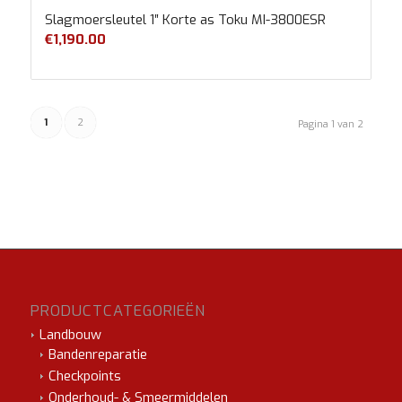
Slagmoersleutel 1″ Korte as Toku MI-3800ESR
€
1,190.00
1
2
Pagina 1 van 2
PRODUCTCATEGORIEËN
Landbouw
Bandenreparatie
Checkpoints
Onderhoud- & Smeermiddelen