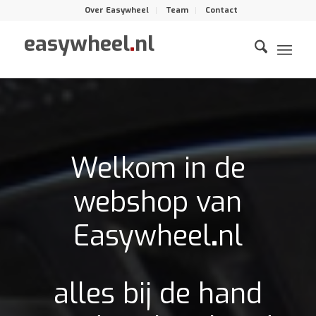
Over Easywheel
Team
Contact
easywheel
.
nl
Welkom in de
webshop van
Easywheel
.
nl
alles bij de hand