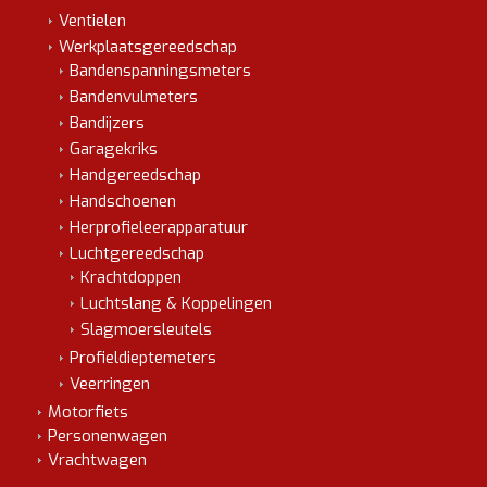
Ventielen
Werkplaatsgereedschap
Bandenspanningsmeters
Bandenvulmeters
Bandijzers
Garagekriks
Handgereedschap
Handschoenen
Herprofieleerapparatuur
Luchtgereedschap
Krachtdoppen
Luchtslang & Koppelingen
Slagmoersleutels
Profieldieptemeters
Veerringen
Motorfiets
Personenwagen
Vrachtwagen