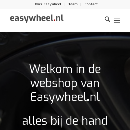
Over Easywheel
Team
Contact
easywheel
.
nl
Welkom in de
webshop van
Easywheel
.
nl
alles bij de hand