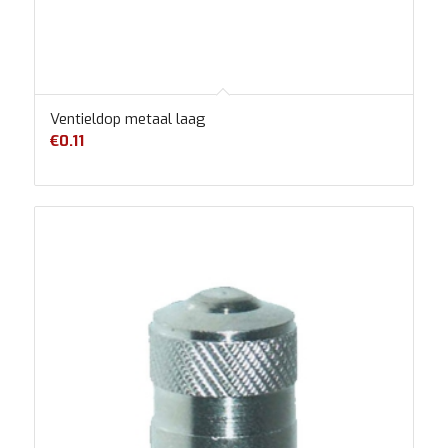
Ventieldop metaal laag
€
0.11