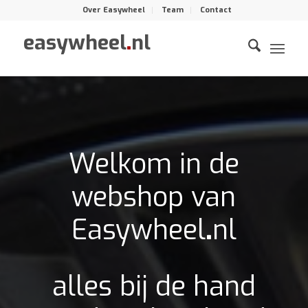
Over Easywheel
Team
Contact
easywheel
.
nl
Welkom in de
webshop van
Easywheel
.
nl
alles bij de hand