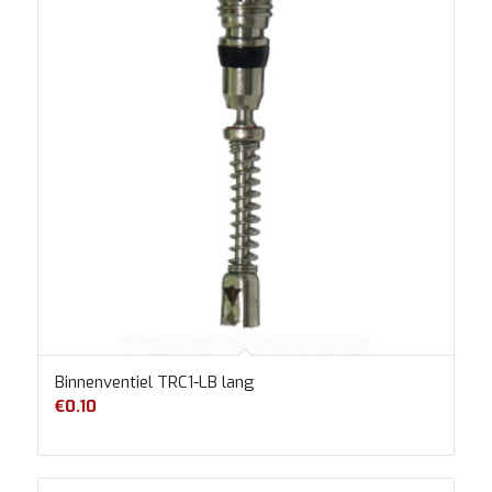
Binnenventiel TRC1-LB lang
€
0.10