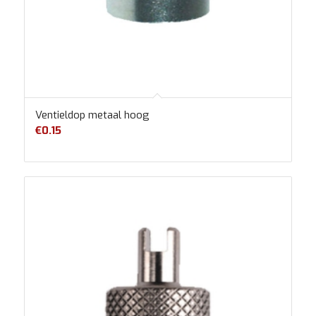
Ventieldop metaal hoog
€
0.15