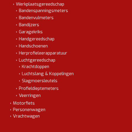
Werkplaatsgereedschap
Bandenspanningsmeters
Bandenvulmeters
Bandijzers
Garagekriks
Handgereedschap
Handschoenen
Herprofieleerapparatuur
Luchtgereedschap
Krachtdoppen
Luchtslang & Koppelingen
Slagmoersleutels
Profieldieptemeters
Veerringen
Motorfiets
Personenwagen
Vrachtwagen