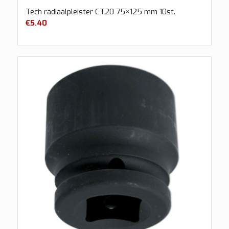
Tech radiaalpleister CT20 75×125 mm 10st.
€
5.40