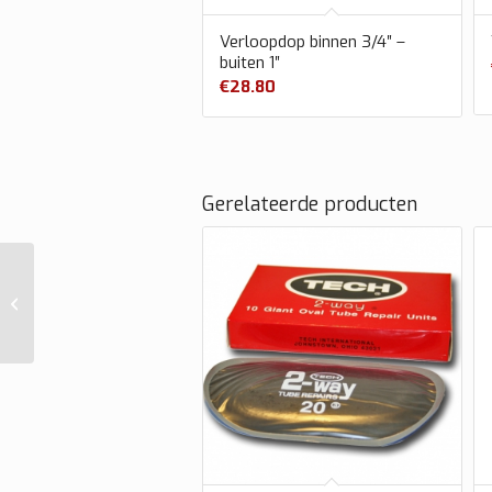
Verloopdop binnen 3/4″ –
buiten 1″
€
28.80
Gerelateerde producten
Verlengstuk 330 mm
3/4″