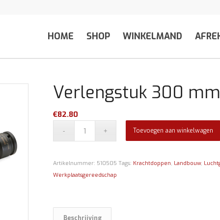
HOME
SHOP
WINKELMAND
AFRE
Verlengstuk 300 mm 
€
82.80
Toevoegen aan winkelwagen
Artikelnummer:
510505
Tags:
Krachtdoppen
,
Landbouw
,
Lucht
Werkplaatsgereedschap
Beschrijving