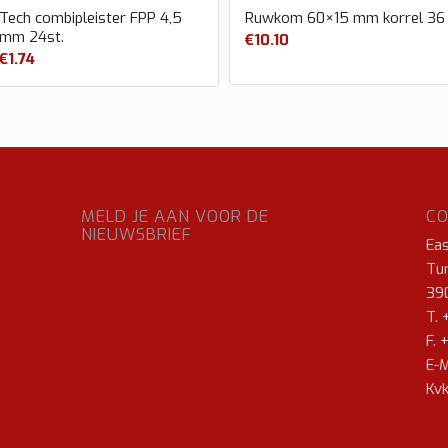
Tech combipleister FPP 4,5
Ruwkom 60×15 mm korrel 36
mm 24st.
€
10.10
€
1.74
MELD JE AAN VOOR DE
C
NIEUWSBRIEF
Ea
Tur
39
T. 
F. 
E-M
Kvk