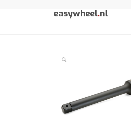
easywheel
.
nl