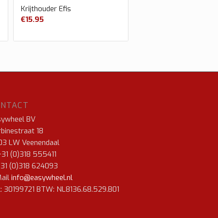
Krijthouder Efis
€
15.95
ONTACT
sywheel BV
binestraat 18
03 LW Veenendaal
+31 (0)318 555411
+31 (0)318 624093
ail
info@easywheel.nl
: 30199721 BTW: NL8136.68.529.B01