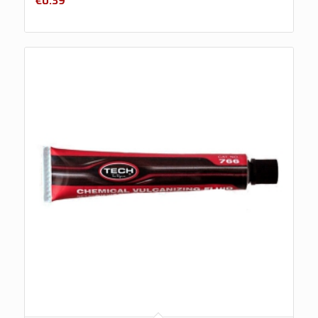
€
0.39