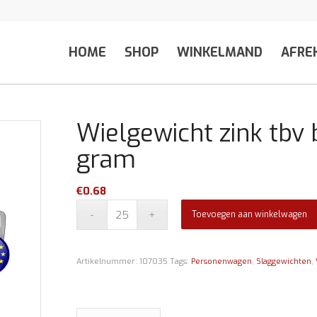
HOME
SHOP
WINKELMAND
AFRE
Wielgewicht zink tbv
gram
€
0.68
Toevoegen aan winkelwagen
Artikelnummer:
107035
Tags:
Personenwagen
,
Slaggewichten
,