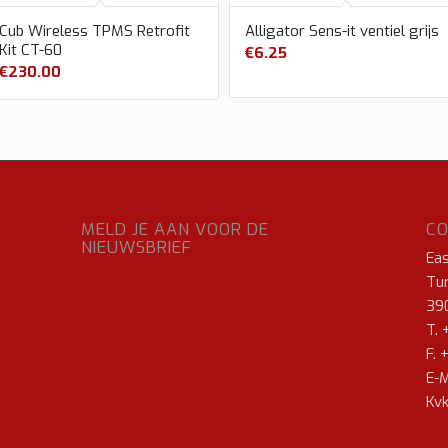
Cub Wireless TPMS Retrofit
Alligator Sens-it ventiel grijs
Kit CT-60
€
6.25
€
230.00
MELD JE AAN VOOR DE
C
NIEUWSBRIEF
Ea
Tur
39
T. 
F. 
E-M
Kvk