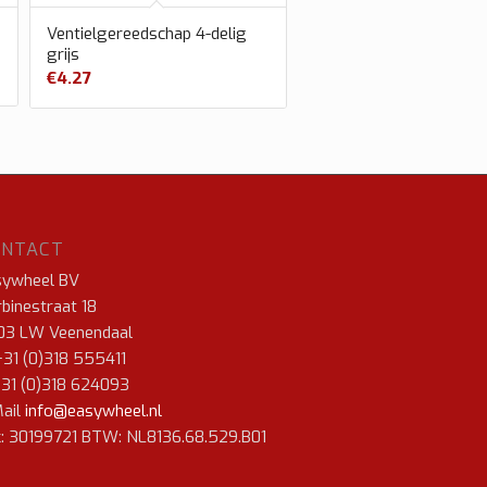
Ventielgereedschap 4-delig
grijs
€
4.27
ONTACT
sywheel BV
binestraat 18
03 LW Veenendaal
+31 (0)318 555411
+31 (0)318 624093
ail
info@easywheel.nl
: 30199721 BTW: NL8136.68.529.B01