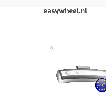
easywheel
.
nl