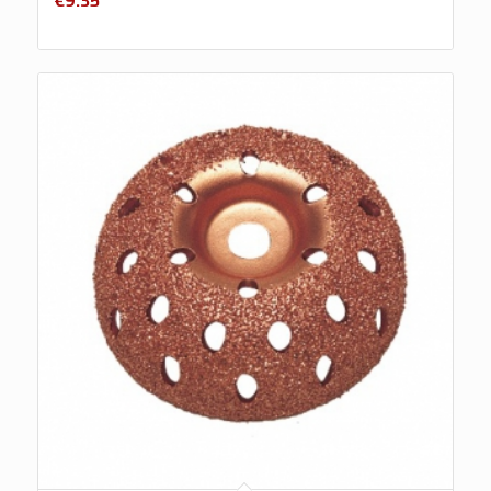
€
9.35