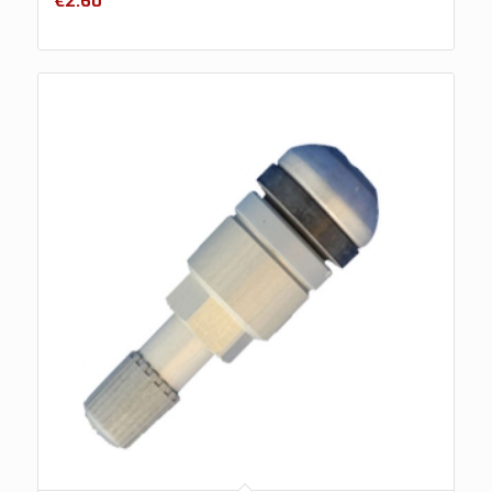
€
2.60