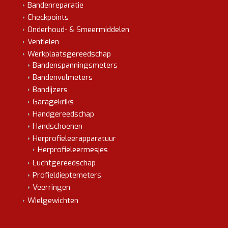
Bandenreparatie
Checkpoints
Onderhoud- & Smeermiddelen
Ventielen
Werkplaatsgereedschap
Bandenspanningsmeters
Bandenvulmeters
Bandijzers
Garagekriks
Handgereedschap
Handschoenen
Herprofieleerapparatuur
Herprofieleermesjes
Luchtgereedschap
Profieldieptemeters
Veerringen
Wielgewichten