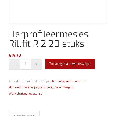
Herprofileermesjes
Rillfit R 2 20 stuks
€
14.70
Toevoegen aan winkelwagen
Artikelnummer:
504102
Tags:
Herprofieleerapparatuur
,
Herprofieleermesjes
,
Landbouw
,
Vrachtwagen
,
Werkplaatsgereedschap