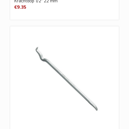
Krachtdop 1/2″ 22 mm
€
9.35