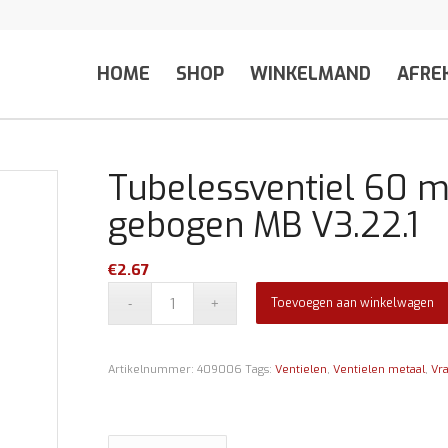
HOME
SHOP
WINKELMAND
AFRE
Tubelessventiel 60 
gebogen MB V3.22.1
€
2.67
Toevoegen aan winkelwagen
Artikelnummer:
409006
Tags:
Ventielen
,
Ventielen metaal
,
Vr