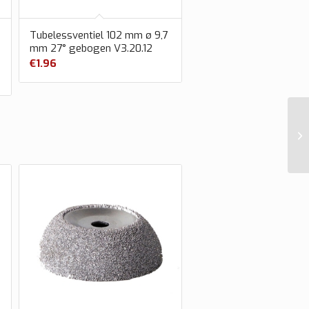
Tubelessventiel 102 mm ø 9,7
mm 27° gebogen V3.20.12
€
1.96