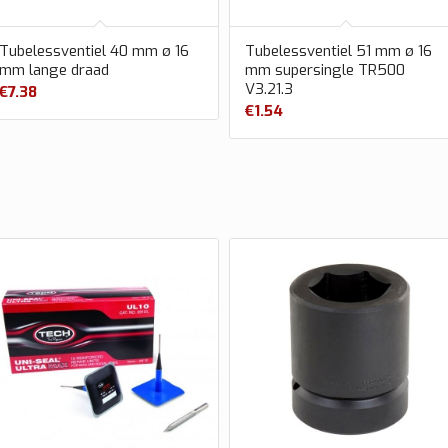
Tubelessventiel 40 mm ø 16
Tubelessventiel 51 mm ø 16
mm lange draad
mm supersingle TR500
V3.21.3
€
7.38
€
1.54