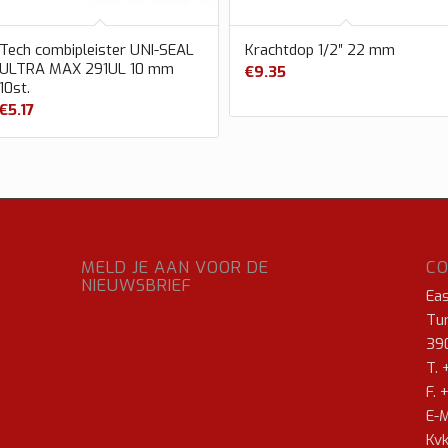
Tech combipleister UNI-SEAL
Krachtdop 1/2″ 22 mm
ULTRA MAX 291UL 10 mm
€
9.35
10st.
€
5.17
MELD JE AAN VOOR DE
C
NIEUWSBRIEF
Ea
Tur
39
T. 
F. 
E-M
Kvk