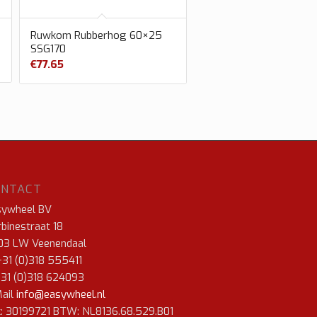
Ruwkom Rubberhog 60×25
SSG170
€
77.65
ONTACT
sywheel BV
binestraat 18
03 LW Veenendaal
+31 (0)318 555411
+31 (0)318 624093
ail
info@easywheel.nl
: 30199721 BTW: NL8136.68.529.B01