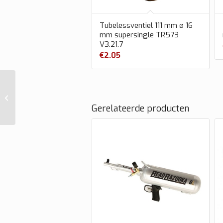
Tubelessventiel 111 mm ø 16
mm supersingle TR573
V3.21.7
€
2.05
Tubelessventiel 119
mm ø 9,7 mm 27°
Gerelateerde producten
gebogen V3.20.6