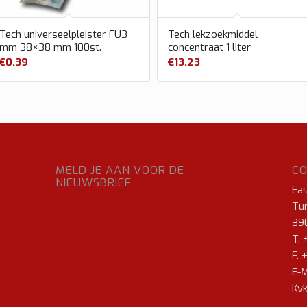
Tech universeelpleister FU3
Tech lekzoekmiddel
mm 38×38 mm 100st.
concentraat 1 liter
€
0.39
€
13.23
MELD JE AAN VOOR DE
C
NIEUWSBRIEF
Ea
Tur
39
T. 
F. 
E-M
Kvk