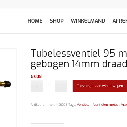
HOME
SHOP
WINKELMAND
AFRE
Tubelessventiel 95 
gebogen 14mm draa
€
7.08
Toevoegen aan winkelwagen
Artikelnummer:
410008
Tags:
Ventielen
,
Ventielen metaal
,
Vra