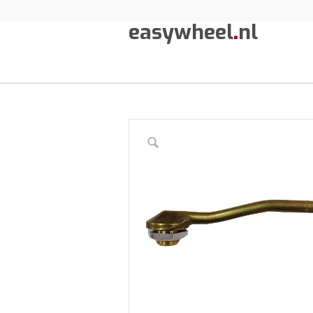
easywheel
.
nl