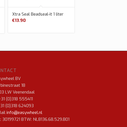
Xtra Seal Beadseal-it 1 liter
€
13.90
ONTACT
sywheel BV
binestraat 18
03 LW Veenendaal
+31 (0)318 555411
+31 (0)318 624093
ail
info@easywheel.nl
: 30199721 BTW: NL8136.68.529.B01