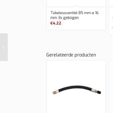
Tubelessventiel 85 mm ø 16
mm 3x gebogen
€
4.22
Tubelessventiel 95
mm ø 16 mm 3x
gebogen
Gerelateerde producten