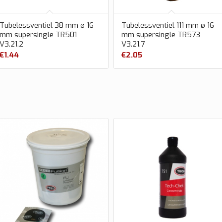
Tubelessventiel 38 mm ø 16
Tubelessventiel 111 mm ø 16
mm supersingle TR501
mm supersingle TR573
V3.21.2
V3.21.7
€
1.44
€
2.05