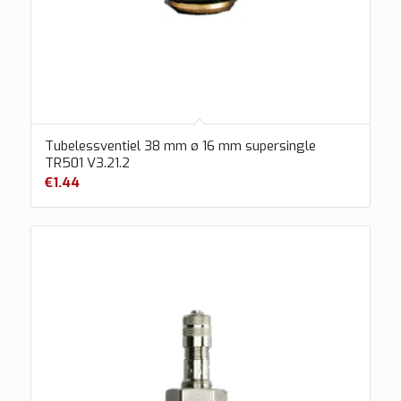
Tubelessventiel 38 mm ø 16 mm supersingle
TR501 V3.21.2
€
1.44