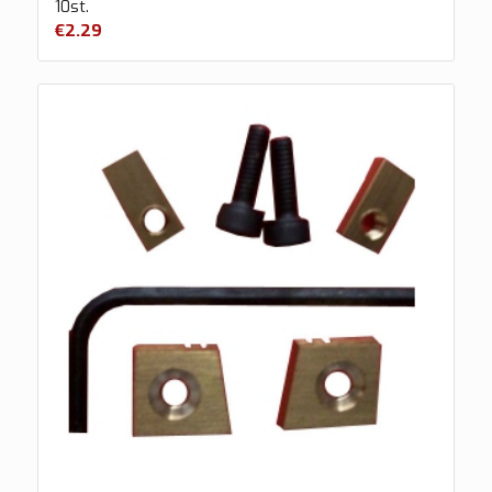
10st.
€
2.29